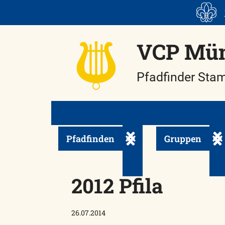
Skip
to
content
VCP Mün
Pfadfinder Sta
Pfadfinden
Gruppen
Untermenü ein-/ausklapp
Unt
2012 Pfila
26.07.2014