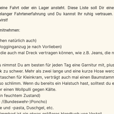
eine Fahrt oder ein Lager ansteht. Diese Liste soll Dir ein
elanger Fahrtenerfahrung und Du kannst Ihr ruhig vertrauen
irst!
 mitnehmen:
en natürlich auch)
Jogginganzug je nach Vorlieben)
ie auch mal Dreck vertragen können, wie z.B. Jeans, die ni
 nimmst Du am besten für jeden Tag eine Garnitur mit, plu
k zu schwer. Mehr als zwei lange und eine kurze Hose werd
sttaschen für Kleinkram, verträgt auch mal einen Baumstam
 so schlimm. Wenn du bereits ein Halstuch hast, solltest du 
r einen Wollpulli gegen Kälte.
 in feuchtem Zustand)
e /(Bundeswehr-)Poncho)
te und -pasta, Duschgel, etc.
mmbad ist ein etwas größeres Handtuch von Vorteil