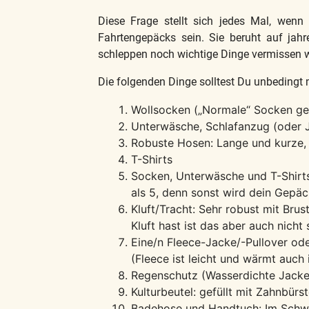
Diese Frage stellt sich jedes Mal, wenn 
Fahrtengepäcks sein. Sie beruht auf jahr
schleppen noch wichtige Dinge vermissen w
Die folgenden Dinge solltest Du unbedingt
Wollsocken („Normale“ Socken geh
Unterwäsche, Schlafanzug (oder 
Robuste Hosen: Lange und kurze, d
T-Shirts
Socken, Unterwäsche und T-Shirts
als 5, denn sonst wird dein Gepäc
Kluft/Tracht: Sehr robust mit Bru
Kluft hast ist das aber auch nicht
Eine/n Fleece-Jacke/-Pullover ode
(Fleece ist leicht und wärmt auch
Regenschutz (Wasserdichte Jack
Kulturbeutel: gefüllt mit Zahnbürs
Badehose und Handtuch: Im Schwi