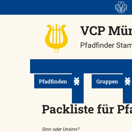
Skip
to
content
VCP Mün
Pfadfinder Sta
Pfadfinden
Gruppen
Untermenü ein-/ausklapp
Unt
Packliste für P
Sinn oder Unsinn?