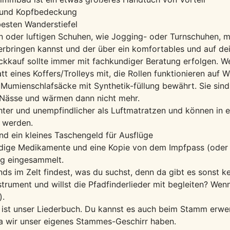
e und Kopfbedeckung
esten Wanderstiefel
en oder luftigen Schuhen, wie Jogging- oder Turnschuhen, m
terbringen kannst und der über ein komfortables und auf 
ckkauf sollte immer mit fachkundiger Beratung erfolgen. 
t eines Koffers/Trolleys mit, die Rollen funktionieren auf Wi
 Mumienschlafsäcke mit Synthetik-füllung bewährt. Sie sin
 Nässe und wärmen dann nicht mehr.
chter und unempfindlicher als Luftmatratzen und können in 
 werden.
und ein kleines Taschengeld für Ausflüge
dige Medikamente und eine Kopie von dem Impfpass (oder d
ng eingesammelt.
ds im Zelt findest, was du suchst, denn da gibt es sonst k
nstrument und willst die Pfadfinderlieder mit begleiten? We
).
s ist unser Liederbuch. Du kannst es auch beim Stamm erwe
da wir unser eigenes Stammes-Geschirr haben.