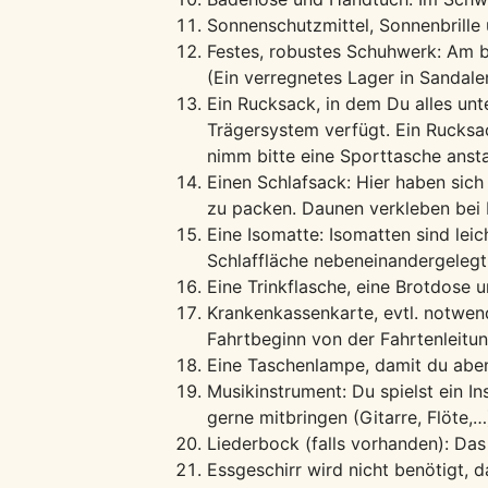
Sonnenschutzmittel, Sonnenbrill
Festes, robustes Schuhwerk: Am b
(Ein verregnetes Lager in Sandal
Ein Rucksack, in dem Du alles un
Trägersystem verfügt. Ein Rucksa
nimm bitte eine Sporttasche anstat
Einen Schlafsack: Hier haben sich
zu packen. Daunen verkleben bei
Eine Isomatte: Isomatten sind lei
Schlaffläche nebeneinandergelegt
Eine Trinkflasche, eine Brotdose 
Krankenkassenkarte, evtl. notwen
Fahrtbeginn von der Fahrtenleitu
Eine Taschenlampe, damit du aben
Musikinstrument: Du spielst ein I
gerne mitbringen (Gitarre, Flöte,…
Liederbock (falls vorhanden): Da
Essgeschirr wird nicht benötigt, 