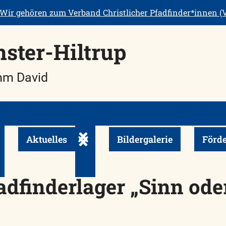
Wir gehören zum
Verband Christlicher Pfadfinder*innen (V
ster-Hiltrup
mm David
Aktuelles
Bildergalerie
Förde
en
ermenü ein-/ausklappen
Untermenü ein-/ausklappen
fadfinderlager „Sinn od