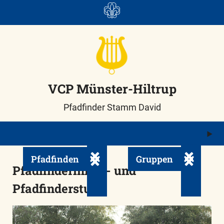
Skip
to
content
VCP Münster-Hiltrup
Pfadfinder Stamm David
M
ö
Pfadfinden
Gruppen
Untermenü ein-/ausklappen
Untermenü
Pfadfinderinnen- und
Pfadfinderstufe