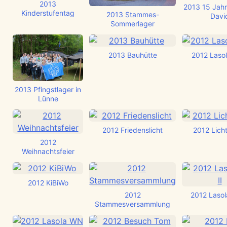
2013
2013 15 Jah
Kinderstufentag
2013 Stammes-
Davi
Sommerlager
2013 Bauhütte
2012 Lasola
2013 Pfingstlager in
Lünne
2012 Friedenslicht
2012 Licht
2012
Weihnachtsfeier
2012 KiBiWo
2012
2012 Lasola
Stammesversammlung