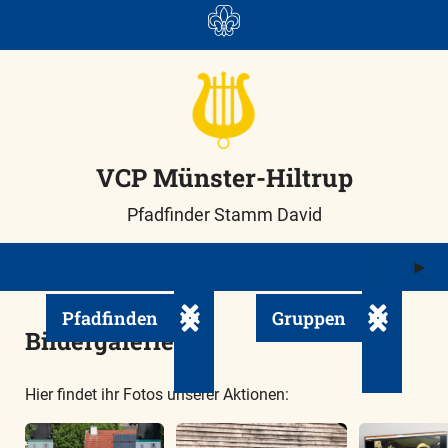
Skip
to
content
VCP Münster-Hiltrup
Pfadfinder Stamm David
M
ö
Pfadfinden
Gruppen
Untermenü ein-/ausklappen
Untermenü
Bildergalerie
Hier findet ihr Fotos unserer Aktionen: