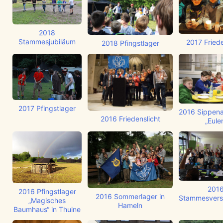
2018
Stammesjubiläum
2017 Friede
2018 Pfingstlager
2017 Pfingstlager
2016 Sippena
2016 Friedenslicht
„Eule
201
2016 Pfingstlager
2016 Sommerlager in
Stammesver
„Magisches
Hameln
Baumhaus“ in Thuine