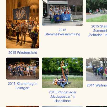
2015 Sta
2015
Sommerl
Stammesversammlung
„Zeitreise“ 
2015 Friedenslicht
2015 Kirchentag in
2014 Weihnac
Stuttgart
2015 Pfingstlager
„Madagascar“ in
Haselünne