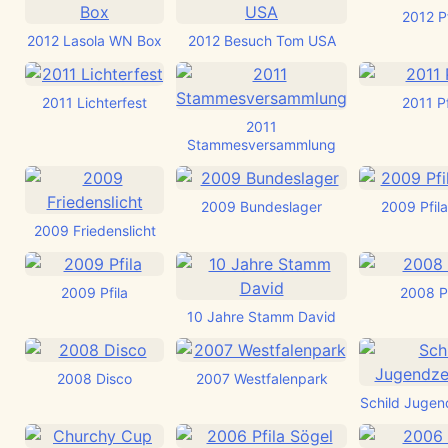
2012 Pf
2012 Lasola WN Box
2012 Besuch Tom USA
2011 Lichterfest
2011 Pf
2011
Stammesversammlung
2009 Bundeslager
2009 Pfila 
2009 Friedenslicht
2009 Pfila
2008 Pf
10 Jahre Stamm David
2008 Disco
2007 Westfalenpark
Schild Juge