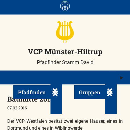
Skip
to
content
VCP Münster-Hiltrup
Pfadfinder Stamm David
M
ö
Pfadfinden
Gruppen
Untermenü ein-/ausklappen
Untermenü
Bauhütte 2016
07.02.2016
Der VCP Westfalen besitzt zwei eigene Häuser, eines in
Dortmund und eines in Wiblingwerde.